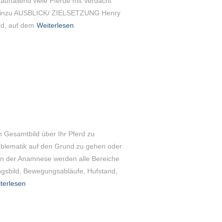
 auffallend viele Pferde mit Verdacht
e hinzu AUSBLICK/ ZIELSETZUNG Henry
rd, auf dem
Weiterlesen
n Gesamtbild über Ihr Pferd zu
roblematik auf den Grund zu gehen oder
n der Anamnese werden alle Bereiche
ngsbild, Bewegungsabläufe, Hufstand,
terlesen