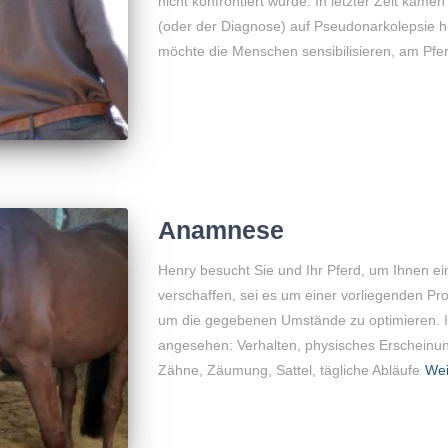
nicht konfrontiert wurde. In letzter Zeit kamen
(oder der Diagnose) auf Pseudonarkolepsi
möchte die Menschen sensibilisieren, am Pfe
Anamnese
Henry besucht Sie und Ihr Pferd, um Ihnen ei
verschaffen, sei es um einer vorliegenden P
um die gegebenen Umstände zu optimieren. I
angesehen: Verhalten, physisches Erscheinu
Zähne, Zäumung, Sattel, tägliche Abläufe
Wei